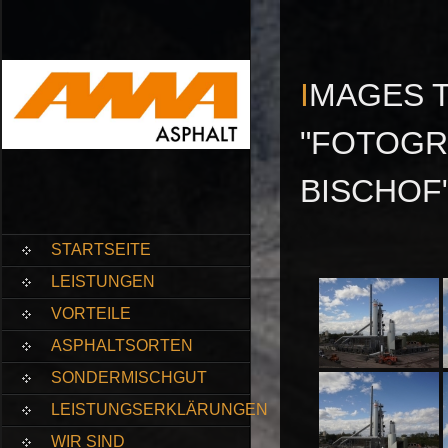
IMAGES TAGGED
"FOTOGR
BISCHOF
SKIP
STARTSEITE
TO
CONTENT
LEISTUNGEN
VORTEILE
ASPHALTSORTEN
SONDERMISCHGUT
LEISTUNGSERKLÄRUNGEN
WIR SIND